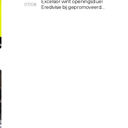
Excelsior wint openingsduel
07/08
Eredivisie bij gepromoveerd
Cambuur