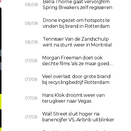
Bella Thorne gaat vervolgfilm
08/08
Spring Breakers zelf regisseren
Drone ingezet om hotspots te
08/08
vinden bij brand in Rotterdam
Tennisser Van de Zandschulp
08/08
wint na stunt weer in Montréal
Morgan Freeman doet ook
07/08
slechte films 'als ze maar goed
betalen'
Veel overlast door grote brand
07/08
bij recyclingbedrijf Rotterdam
Hans Klok droomt weer van
07/08
terugkeer naar Vegas
Wall Street sluit hoger na
07/08
banencijfer VS, Airbnb uitblinker